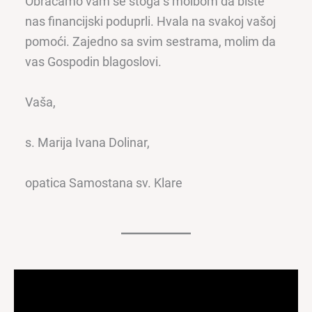
Obraćamo vam se stoga s molbom da biste
nas financijski poduprli. Hvala na svakoj vašoj
pomoći. Zajedno sa svim sestrama, molim da
vas Gospodin blagoslovi.
Vaša,
s. Marija Ivana Dolinar,
opatica Samostana sv. Klare