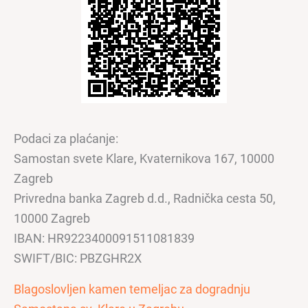
Podaci za plaćanje:
Samostan svete Klare, Kvaternikova 167, 10000
Zagreb
Privredna banka Zagreb d.d., Radnička cesta 50,
10000 Zagreb
IBAN: HR9223400091511081839
SWIFT/BIC: PBZGHR2X
Blagoslovljen kamen temeljac za dogradnju